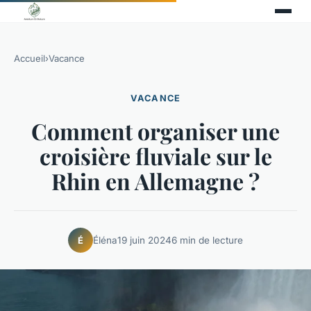
Accueil
›
Vacance
VACANCE
Comment organiser une
croisière fluviale sur le
Rhin en Allemagne ?
Éléna
19 juin 2024
6 min de lecture
É